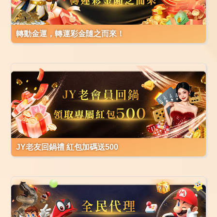
轉動金運，轉運彩金隨之而來！
JY老友回鍋禮 紅包加碼送500